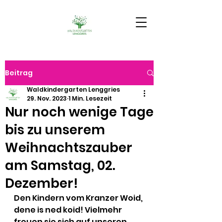
Beitrag
Waldkindergarten Lenggries
29. Nov. 2023
1 Min. Lesezeit
Nur noch wenige Tage
bis zu unserem
Weihnachtszauber
am Samstag, 02.
Dezember!
Den Kindern vom Kranzer Woid, 
dene is ned koid! Vielmehr 
freuen sie sich auf unseren 